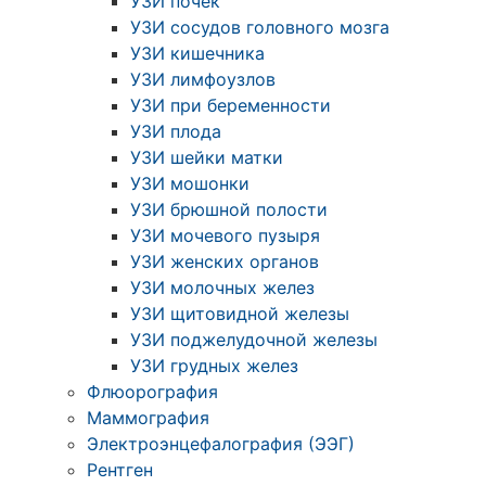
УЗИ почек
УЗИ сосудов головного мозга
УЗИ кишечника
УЗИ лимфоузлов
УЗИ при беременности
УЗИ плода
УЗИ шейки матки
УЗИ мошонки
УЗИ брюшной полости
УЗИ мочевого пузыря
УЗИ женских органов
УЗИ молочных желез
УЗИ щитовидной железы
УЗИ поджелудочной железы
УЗИ грудных желез
Флюорография
Маммография
Электроэнцефалография (ЭЭГ)
Рентген