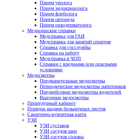
Прием уролога
Прием эндокринолога
Прием флеболога
Прием ортопеда
Прием онкодерматолога
Медицинские справки
Медсправка для ГАИ
Медсправка для занятий спортом
Справка для госслужбы
Справка на работу
Медсправка в ЧОП
Справки с вредными или опасными
условиями
Медосмотры
Предварительные медосмотры
Периодические медосмотры работников
Предрейсовые медосмотры водителей
Выездные медосмотры
Процедурный кабинет
Порядок выдачи больничных листов
Санаторно-курортная карта
УЗИ
УЗИ суставов
УЗИ сосудов шеи
УЗИ сосудов головы