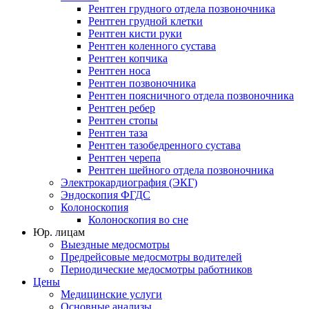
Рентген грудного отдела позвоночника
Рентген грудной клетки
Рентген кисти руки
Рентген коленного сустава
Рентген копчика
Рентген носа
Рентген позвоночника
Рентген поясничного отдела позвоночника
Рентген ребер
Рентген стопы
Рентген таза
Рентген тазобедренного сустава
Рентген черепа
Рентген шейного отдела позвоночника
Электрокардиография (ЭКГ)
Эндоскопия ФГДС
Колоноскопия
Колоноскопия во сне
Юр. лицам
Выездные медосмотры
Предрейсовые медосмотры водителей
Периодические медосмотры работников
Цены
Медицинские услуги
Основные анализы