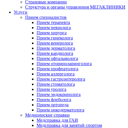
Страховые компании
Структура и органы управления МЕГАКЛИНИКИ
Услуги
Прием специалистов
Прием терапевта
Прием невролога
Прием хирурга
Прием гинеколога
Прием венеролога
Прием дерматолога
Прием кардиолога
Прием офтальмолога
Прием оториноларинголога
Прием профпатолога
Прием аллерголога
Прием гастроэнтеролога
Прием стоматолога
Прием уролога
Прием эндокринолога
Прием флеболога
Прием ортопеда
Прием онкодерматолога
Медицинские справки
Медсправка для ГАИ
Медсправка для занятий спортом