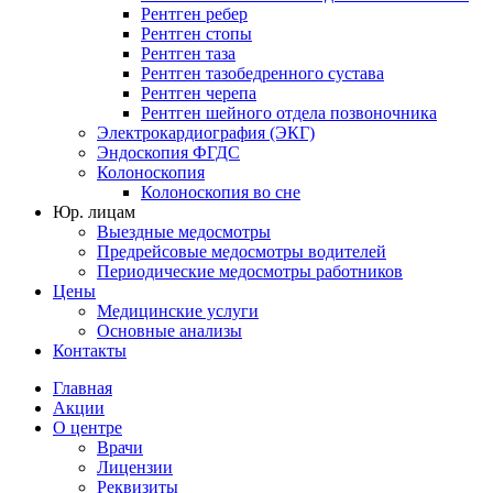
Рентген ребер
Рентген стопы
Рентген таза
Рентген тазобедренного сустава
Рентген черепа
Рентген шейного отдела позвоночника
Электрокардиография (ЭКГ)
Эндоскопия ФГДС
Колоноскопия
Колоноскопия во сне
Юр. лицам
Выездные медосмотры
Предрейсовые медосмотры водителей
Периодические медосмотры работников
Цены
Медицинские услуги
Основные анализы
Контакты
Главная
Акции
О центре
Врачи
Лицензии
Реквизиты