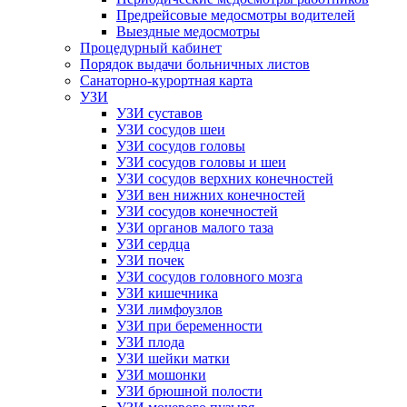
Предрейсовые медосмотры водителей
Выездные медосмотры
Процедурный кабинет
Порядок выдачи больничных листов
Санаторно-курортная карта
УЗИ
УЗИ суставов
УЗИ сосудов шеи
УЗИ сосудов головы
УЗИ сосудов головы и шеи
УЗИ сосудов верхних конечностей
УЗИ вен нижних конечностей
УЗИ сосудов конечностей
УЗИ органов малого таза
УЗИ сердца
УЗИ почек
УЗИ сосудов головного мозга
УЗИ кишечника
УЗИ лимфоузлов
УЗИ при беременности
УЗИ плода
УЗИ шейки матки
УЗИ мошонки
УЗИ брюшной полости