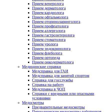
Прием венеролога
Прием дерматолога
Прием кардиолога
Прием офтальмолога
Прием оториноларинголога
Прием профпатолога
Прием аллерголога
Прием гастроэнтеролога
Прием стоматолога
Прием уролога
Прием эндокринолога
Прием флеболога
Прием ортопеда
Прием онкодерматолога
Медицинские справки
Медсправка для ГАИ
Медсправка для занятий спортом
Справка для госслужбы
Справка на работу
Медсправка в ЧОП
Справки с вредными или опасными
условиями
Медосмотры
Предварительные медосмотры
Периодические медосмотры работников