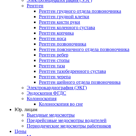
Электроэнцефалография (ЭЭГ)
Рентген
Рентген грудного отдела позвоночника
Рентген грудной клетки
Рентген кисти руки
Рентген коленного сустава
Рентген копчика
Рентген носа
Рентген позвоночника
Рентген поясничного отдела позвоночника
Рентген ребер
Рентген стопы
Рентген таза
Рентген тазобедренного сустава
Рентген черепа
Рентген шейного отдела позвоночника
Электрокардиография (ЭКГ)
Эндоскопия ФГДС
Колоноскопия
Колоноскопия во сне
Юр. лицам
Выездные медосмотры
Предрейсовые медосмотры водителей
Периодические медосмотры работников
Цены