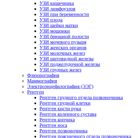
УЗИ кишечника
УЗИ лимфоузлов
УЗИ при беременности
УЗИ плода
УЗИ шейки матки
УЗИ мошонки
УЗИ брюшной полости
УЗИ мочевого пузыря
УЗИ женских органов
УЗИ молочных желез
УЗИ щитовидной железы
УЗИ поджелудочной железы
УЗИ грудных желез
Флюорография
Маммография
Электроэнцефалография (ЭЭГ)
Рентген
Рентген грудного отдела позвоночника
Рентген грудной клетки
Рентген кисти руки
Рентген коленного сустава
Рентген копчика
Рентген носа
Рентген позвоночника
Рентген поясничного отдела позвоночника