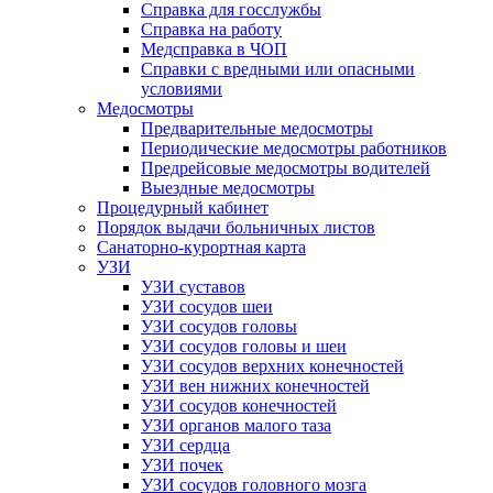
Справка для госслужбы
Справка на работу
Медсправка в ЧОП
Справки с вредными или опасными
условиями
Медосмотры
Предварительные медосмотры
Периодические медосмотры работников
Предрейсовые медосмотры водителей
Выездные медосмотры
Процедурный кабинет
Порядок выдачи больничных листов
Санаторно-курортная карта
УЗИ
УЗИ суставов
УЗИ сосудов шеи
УЗИ сосудов головы
УЗИ сосудов головы и шеи
УЗИ сосудов верхних конечностей
УЗИ вен нижних конечностей
УЗИ сосудов конечностей
УЗИ органов малого таза
УЗИ сердца
УЗИ почек
УЗИ сосудов головного мозга