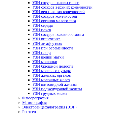
УЗИ сосудов головы и шеи
УЗИ сосудов верхних конечностей
УЗИ вен нижних конечностей
УЗИ сосудов конечностей
УЗИ органов малого таза
УЗИ сердца
УЗИ почек
УЗИ сосудов головного мозга
УЗИ кишечника
УЗИ лимфоузлов
УЗИ при беременности
УЗИ плода
УЗИ шейки матки
УЗИ мошонки
УЗИ брюшной полости
УЗИ мочевого пузыря
УЗИ женских органов
УЗИ молочных желез
УЗИ щитовидной железы
УЗИ поджелудочной железы
УЗИ грудных желез
Флюорография
Маммография
Электроэнцефалография (ЭЭГ)
Рентген