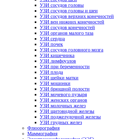
УЗИ сосудов головы
УЗИ сосудов головы и шеи
УЗИ сосудов верхних конечностей
УЗИ вен нижних конечностей
УЗИ сосудов конечностей
УЗИ органов малого таза
УЗИ сердца
УЗИ почек
УЗИ сосудов головного мозга
УЗИ кишечника
УЗИ лимфоузлов
УЗИ при беременности
УЗИ плода
УЗИ шейки матки
УЗИ мошонки
УЗИ брюшной полости
УЗИ мочевого пузыря
УЗИ женских органов
УЗИ молочных желез
УЗИ щитовидной железы
УЗИ поджелудочной железы
УЗИ грудных желез
Флюорография
Маммография