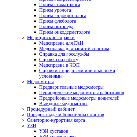
Прием стоматолога
Прием уролога
Прием эндокринолога
Прием флеболога
Прием ортопеда
Прием онкодерматолога
Медицинские справки
Медсправка для ГАИ
Медсправка для занятий спортом
Справка для госслужбы
Справка на работу
Медсправка в ЧОП
Справки с вредными или опасными
условиями
Медосмотры
Предварительные медосмотры
Периодические медосмотры работников
Предрейсовые медосмотры водителей
Выездные медосмотры
Процедурный кабинет
Порядок выдачи больничных листов
Санаторно-курортная карта
УЗИ
УЗИ суставов
УЗИ сосудов шеи