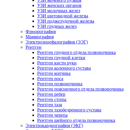
УЗИ мочевого пузыря
УЗИ женских органов
УЗИ молочных желез
УЗИ щитовидной железы
УЗИ поджелудочной железы
УЗИ грудных желез
Флюорография
Маммография
Электроэнцефалография (ЭЭГ)
Рентген
Рентген грудного отдела позвоночника
Рентген грудной клетки
Рентген кисти руки
Рентген коленного сустава
Рентген копчика
Рентген носа
Рентген позвоночника
Рентген поясничного отдела позвоночника
Рентген ребер
Рентген стопы
Рентген таза
Рентген тазобедренного сустава
Рентген черепа
Рентген шейного отдела позвоночника
Электрокардиография (ЭКГ)