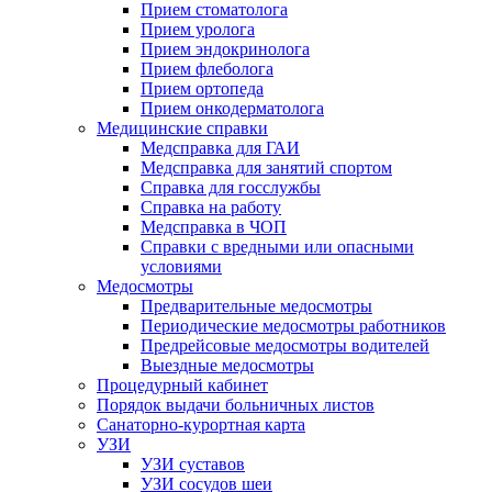
Прием стоматолога
Прием уролога
Прием эндокринолога
Прием флеболога
Прием ортопеда
Прием онкодерматолога
Медицинские справки
Медсправка для ГАИ
Медсправка для занятий спортом
Справка для госслужбы
Справка на работу
Медсправка в ЧОП
Справки с вредными или опасными
условиями
Медосмотры
Предварительные медосмотры
Периодические медосмотры работников
Предрейсовые медосмотры водителей
Выездные медосмотры
Процедурный кабинет
Порядок выдачи больничных листов
Санаторно-курортная карта
УЗИ
УЗИ суставов
УЗИ сосудов шеи