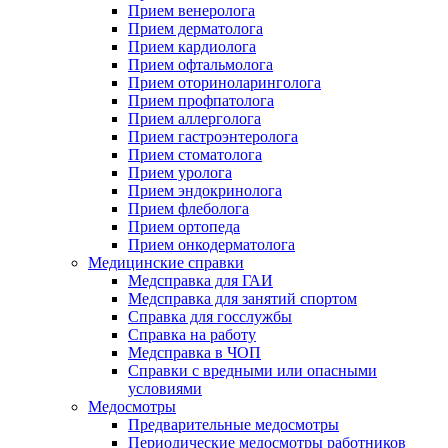
Прием венеролога
Прием дерматолога
Прием кардиолога
Прием офтальмолога
Прием оториноларинголога
Прием профпатолога
Прием аллерголога
Прием гастроэнтеролога
Прием стоматолога
Прием уролога
Прием эндокринолога
Прием флеболога
Прием ортопеда
Прием онкодерматолога
Медицинские справки
Медсправка для ГАИ
Медсправка для занятий спортом
Справка для госслужбы
Справка на работу
Медсправка в ЧОП
Справки с вредными или опасными
условиями
Медосмотры
Предварительные медосмотры
Периодические медосмотры работников