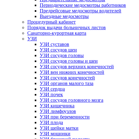
Периодические медосмотры работников
Предрейсовые медосмотры водителей
Выездные медосмотры
Процедурный кабинет
Порядок выдачи больничных листов
Санаторно-курортная карта
УЗИ
УЗИ суставов
УЗИ сосудов шеи
УЗИ сосудов головы
УЗИ сосудов головы и шеи
УЗИ сосудов верхних конечностей
УЗИ вен нижних конечностей
УЗИ сосудов конечностей
УЗИ органов малого таза
УЗИ сердца
УЗИ почек
УЗИ сосудов головного мозга
УЗИ кишечника
УЗИ лимфоузлов
УЗИ при беременности
УЗИ плода
УЗИ шейки матки
УЗИ мошонки