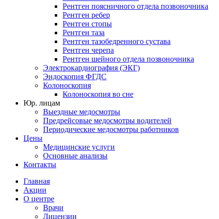
Рентген поясничного отдела позвоночника
Рентген ребер
Рентген стопы
Рентген таза
Рентген тазобедренного сустава
Рентген черепа
Рентген шейного отдела позвоночника
Электрокардиография (ЭКГ)
Эндоскопия ФГДС
Колоноскопия
Колоноскопия во сне
Юр. лицам
Выездные медосмотры
Предрейсовые медосмотры водителей
Периодические медосмотры работников
Цены
Медицинские услуги
Основные анализы
Контакты
Главная
Акции
О центре
Врачи
Лицензии