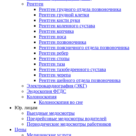
Рентген
Рентген грудного отдела позвоночника
Рентген грудной клетки
Рентген кисти руки
Рентген коленного сустава
Рентген копчика
Рентген носа
Рентген позвоночника
Рентген поясничного отдела позвоночника
Рентген ребер
Рентген стопы
Рентген таза
Рентген тазобедренного сустава
Рентген черепа
Рентген шейного отдела позвоночника
Электрокардиография (ЭКГ)
Эндоскопия ФГДС
Колоноскопия
Колоноскопия во сне
Юр. лицам
Выездные медосмотры
Предрейсовые медосмотры водителей
Периодические медосмотры работников
Цены
Медицинские услуги