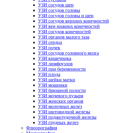
УЗИ сосудов шеи
УЗИ сосудов головы
УЗИ сосудов головы и шеи
УЗИ сосудов верхних конечностей
УЗИ вен нижних конечностей
УЗИ сосудов конечностей
УЗИ органов малого таза
УЗИ сердца
УЗИ почек
УЗИ сосудов головного мозга
УЗИ кишечника
УЗИ лимфоузлов
УЗИ при беременности
УЗИ плода
УЗИ шейки матки
УЗИ мошонки
УЗИ брюшной полости
УЗИ мочевого пузыря
УЗИ женских органов
УЗИ молочных желез
УЗИ щитовидной железы
УЗИ поджелудочной железы
УЗИ грудных желез
Флюорография