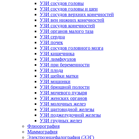
УЗИ сосудов головы
УЗИ сосудов головы и шеи
УЗИ сосудов верхних конечностей
УЗИ вен нижних конечностей
УЗИ сосудов конечностей
УЗИ органов малого таза
УЗИ сердца
УЗИ почек
УЗИ сосудов головного мозга
УЗИ кишечника
УЗИ лимфоузлов
УЗИ при беременности
УЗИ плода
УЗИ шейки матки
УЗИ мошонки
УЗИ брюшной полости
УЗИ мочевого пузыря
УЗИ женских органов
УЗИ молочных желез
УЗИ щитовидной железы
УЗИ поджелудочной железы
УЗИ грудных желез
Флюорография
Маммография
Электроэнцефалография (ЭЭГ)