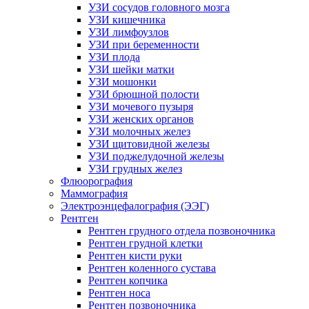
УЗИ сосудов головного мозга
УЗИ кишечника
УЗИ лимфоузлов
УЗИ при беременности
УЗИ плода
УЗИ шейки матки
УЗИ мошонки
УЗИ брюшной полости
УЗИ мочевого пузыря
УЗИ женских органов
УЗИ молочных желез
УЗИ щитовидной железы
УЗИ поджелудочной железы
УЗИ грудных желез
Флюорография
Маммография
Электроэнцефалография (ЭЭГ)
Рентген
Рентген грудного отдела позвоночника
Рентген грудной клетки
Рентген кисти руки
Рентген коленного сустава
Рентген копчика
Рентген носа
Рентген позвоночника