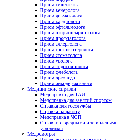
Прием гинеколога
Прием венеролога
Прием дерматолога
Прием кардиолога
Прием офтальмолога
Прием оториноларинголога
Прием профпатолога
Прием аллерголога
Прием гастроэнтеролога
Прием стоматолога
Прием уролога
Прием эндокринолога
Прием флеболога
Прием ортопеда
Прием онкодерматолога
Медицинские справки
Медсправка для ГАИ
Медсправка для занятий спортом
Справка для госслужбы
Справка на работу
Медсправка в ЧОП
Справки с вредными или опасными
условиями
Медосмотры
Предварительные медосмотры