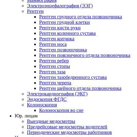
Маммография
Электроэнцефалография (ЭЭГ)
Рентген
Рентген грудного отдела позвоночника
Рентген грудной клетки
Рентген кисти руки
Рентген коленного сустава
Рентген копчика
Рентген носа
Рентген позвоночника
Рентген поясничного отдела позвоночника
Рентген ребер
Рентген стопы
Рентген таза
Рентген тазобедренного сустава
Рентген черепа
Рентген шейного отдела позвоночника
Электрокардиография (ЭКГ)
Эндоскопия ФГДС
Колоноскопия
Колоноскопия во сне
Юр. лицам
Выездные медосмотры
Предрейсовые медосмотры водителей
Периодические медосмотры работников