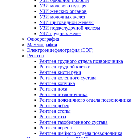
УЗИ брюшной полости
УЗИ мочевого пузыря
УЗИ женских органов
УЗИ молочных желез
УЗИ щитовидной железы
УЗИ поджелудочной железы
УЗИ грудных желез
Флюорография
Маммография
Электроэнцефалография (ЭЭГ)
Рентген
Рентген грудного отдела позвоночника
Рентген грудной клетки
Рентген кисти руки
Рентген коленного сустава
Рентген копчика
Рентген носа
Рентген позвоночника
Рентген поясничного отдела позвоночника
Рентген ребер
Рентген стопы
Рентген таза
Рентген тазобедренного сустава
Рентген черепа
Рентген шейного отдела позвоночника