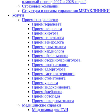
плановый период 2027 и 2028 годов”
Страховые компании
Структура и органы управления МЕГАКЛИНИКИ
Услуги
Прием специалистов
Прием терапевта
Прием невролога
Прием хирурга
Прием гинеколога
Прием венеролога
Прием дерматолога
Прием кардиолога
Прием офтальмолога
Прием оториноларинголога
Прием профпатолога
Прием аллерголога
Прием гастроэнтеролога
Прием стоматолога
Прием уролога
Прием эндокринолога
Прием флеболога
Прием ортопеда
Прием онкодерматолога
Медицинские справки
Медсправка для ГАИ