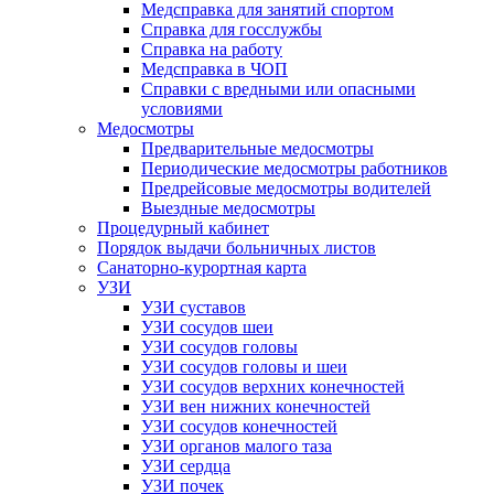
Медсправка для занятий спортом
Справка для госслужбы
Справка на работу
Медсправка в ЧОП
Справки с вредными или опасными
условиями
Медосмотры
Предварительные медосмотры
Периодические медосмотры работников
Предрейсовые медосмотры водителей
Выездные медосмотры
Процедурный кабинет
Порядок выдачи больничных листов
Санаторно-курортная карта
УЗИ
УЗИ суставов
УЗИ сосудов шеи
УЗИ сосудов головы
УЗИ сосудов головы и шеи
УЗИ сосудов верхних конечностей
УЗИ вен нижних конечностей
УЗИ сосудов конечностей
УЗИ органов малого таза
УЗИ сердца
УЗИ почек