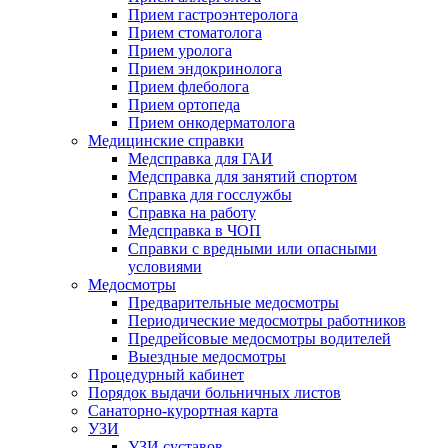
Прием гастроэнтеролога
Прием стоматолога
Прием уролога
Прием эндокринолога
Прием флеболога
Прием ортопеда
Прием онкодерматолога
Медицинские справки
Медсправка для ГАИ
Медсправка для занятий спортом
Справка для госслужбы
Справка на работу
Медсправка в ЧОП
Справки с вредными или опасными
условиями
Медосмотры
Предварительные медосмотры
Периодические медосмотры работников
Предрейсовые медосмотры водителей
Выездные медосмотры
Процедурный кабинет
Порядок выдачи больничных листов
Санаторно-курортная карта
УЗИ
УЗИ суставов