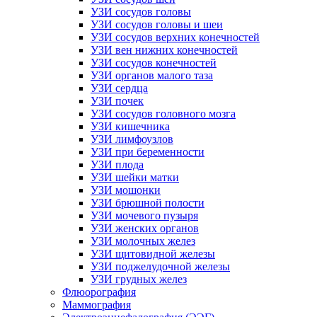
УЗИ сосудов головы
УЗИ сосудов головы и шеи
УЗИ сосудов верхних конечностей
УЗИ вен нижних конечностей
УЗИ сосудов конечностей
УЗИ органов малого таза
УЗИ сердца
УЗИ почек
УЗИ сосудов головного мозга
УЗИ кишечника
УЗИ лимфоузлов
УЗИ при беременности
УЗИ плода
УЗИ шейки матки
УЗИ мошонки
УЗИ брюшной полости
УЗИ мочевого пузыря
УЗИ женских органов
УЗИ молочных желез
УЗИ щитовидной железы
УЗИ поджелудочной железы
УЗИ грудных желез
Флюорография
Маммография