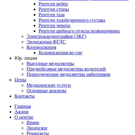
Рентген ребер
Рентген стопы
Рентген таза
Рентген тазобедренного сустава
Рентген черепа
Рентген шейного отдела позвоночника
Электрокардиография (ЭКГ)
Эндоскопия ФГДС
Колоноскопия
Колоноскопия во сне
Юр. лицам
Выездные медосмотры
Предрейсовые медосмотры водителей
Периодические медосмотры работников
Цены
Медицинские услуги
Основные анализы
Контакты
Главная
Акции
О центре
Врачи
Лицензии
Реквизиты