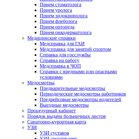
Прием стоматолога
Прием уролога
Прием эндокринолога
Прием флеболога
Прием ортопеда
Прием онкодерматолога
Медицинские справки
Медсправка для ГАИ
Медсправка для занятий спортом
Справка для госслужбы
Справка на работу
Медсправка в ЧОП
Справки с вредными или опасными
условиями
Медосмотры
Предварительные медосмотры
Периодические медосмотры работников
Предрейсовые медосмотры водителей
Выездные медосмотры
Процедурный кабинет
Порядок выдачи больничных листов
Санаторно-курортная карта
УЗИ
УЗИ суставов
УЗИ сосудов шеи