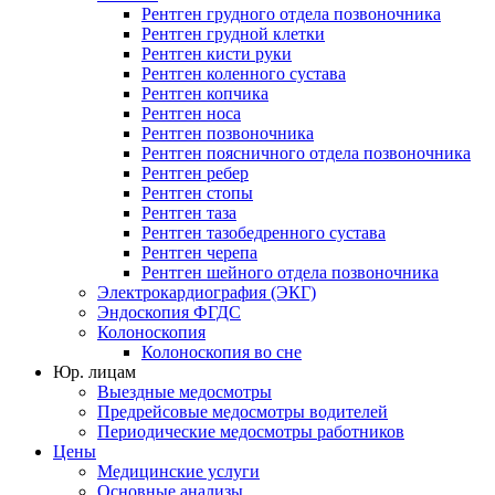
Рентген грудного отдела позвоночника
Рентген грудной клетки
Рентген кисти руки
Рентген коленного сустава
Рентген копчика
Рентген носа
Рентген позвоночника
Рентген поясничного отдела позвоночника
Рентген ребер
Рентген стопы
Рентген таза
Рентген тазобедренного сустава
Рентген черепа
Рентген шейного отдела позвоночника
Электрокардиография (ЭКГ)
Эндоскопия ФГДС
Колоноскопия
Колоноскопия во сне
Юр. лицам
Выездные медосмотры
Предрейсовые медосмотры водителей
Периодические медосмотры работников
Цены
Медицинские услуги
Основные анализы