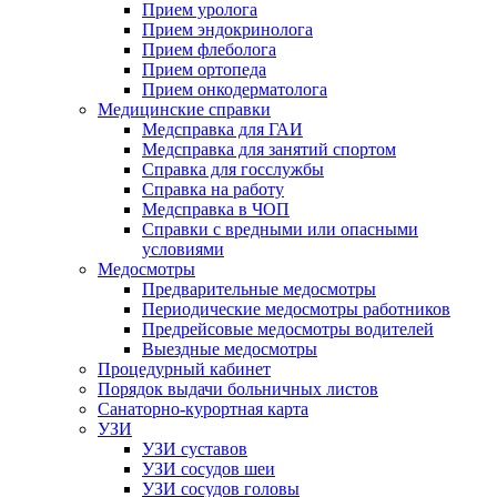
Прием уролога
Прием эндокринолога
Прием флеболога
Прием ортопеда
Прием онкодерматолога
Медицинские справки
Медсправка для ГАИ
Медсправка для занятий спортом
Справка для госслужбы
Справка на работу
Медсправка в ЧОП
Справки с вредными или опасными
условиями
Медосмотры
Предварительные медосмотры
Периодические медосмотры работников
Предрейсовые медосмотры водителей
Выездные медосмотры
Процедурный кабинет
Порядок выдачи больничных листов
Санаторно-курортная карта
УЗИ
УЗИ суставов
УЗИ сосудов шеи
УЗИ сосудов головы