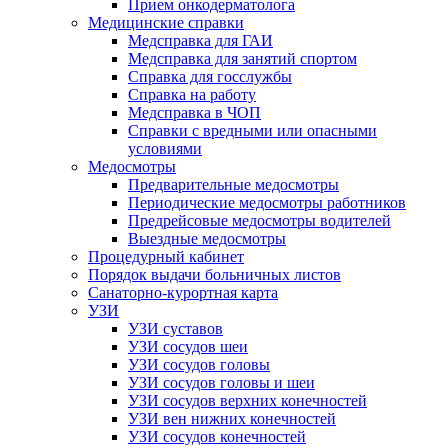
Прием онкодерматолога
Медицинские справки
Медсправка для ГАИ
Медсправка для занятий спортом
Справка для госслужбы
Справка на работу
Медсправка в ЧОП
Справки с вредными или опасными
условиями
Медосмотры
Предварительные медосмотры
Периодические медосмотры работников
Предрейсовые медосмотры водителей
Выездные медосмотры
Процедурный кабинет
Порядок выдачи больничных листов
Санаторно-курортная карта
УЗИ
УЗИ суставов
УЗИ сосудов шеи
УЗИ сосудов головы
УЗИ сосудов головы и шеи
УЗИ сосудов верхних конечностей
УЗИ вен нижних конечностей
УЗИ сосудов конечностей