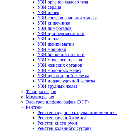
УЗИ органов малого таза
УЗИ сердца
УЗИ почек
УЗИ сосудов головного мозга
УЗИ кишечника
УЗИ лимфоузлов
УЗИ при беременности
УЗИ плода
УЗИ шейки матки
УЗИ мошонки
УЗИ брюшной полости
УЗИ мочевого пузыря
УЗИ женских органов
УЗИ молочных желез
УЗИ щитовидной железы
УЗИ поджелудочной железы
УЗИ грудных желез
Флюорография
Маммография
Электроэнцефалография (ЭЭГ)
Рентген
Рентген грудного отдела позвоночника
Рентген грудной клетки
Рентген кисти руки
Рентген коленного сустава