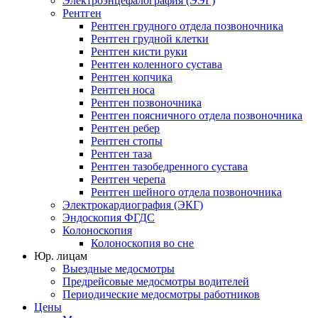
Электроэнцефалография (ЭЭГ)
Рентген
Рентген грудного отдела позвоночника
Рентген грудной клетки
Рентген кисти руки
Рентген коленного сустава
Рентген копчика
Рентген носа
Рентген позвоночника
Рентген поясничного отдела позвоночника
Рентген ребер
Рентген стопы
Рентген таза
Рентген тазобедренного сустава
Рентген черепа
Рентген шейного отдела позвоночника
Электрокардиография (ЭКГ)
Эндоскопия ФГДС
Колоноскопия
Колоноскопия во сне
Юр. лицам
Выездные медосмотры
Предрейсовые медосмотры водителей
Периодические медосмотры работников
Цены