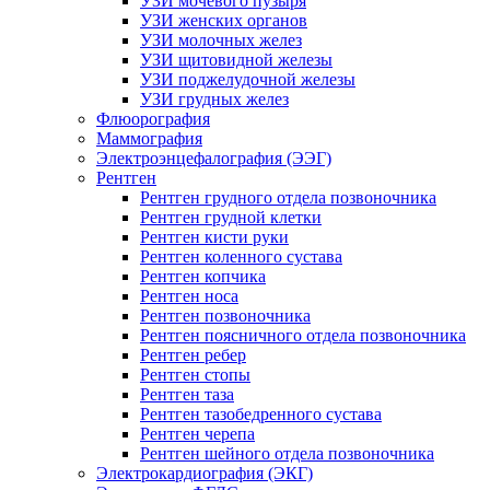
УЗИ мочевого пузыря
УЗИ женских органов
УЗИ молочных желез
УЗИ щитовидной железы
УЗИ поджелудочной железы
УЗИ грудных желез
Флюорография
Маммография
Электроэнцефалография (ЭЭГ)
Рентген
Рентген грудного отдела позвоночника
Рентген грудной клетки
Рентген кисти руки
Рентген коленного сустава
Рентген копчика
Рентген носа
Рентген позвоночника
Рентген поясничного отдела позвоночника
Рентген ребер
Рентген стопы
Рентген таза
Рентген тазобедренного сустава
Рентген черепа
Рентген шейного отдела позвоночника
Электрокардиография (ЭКГ)