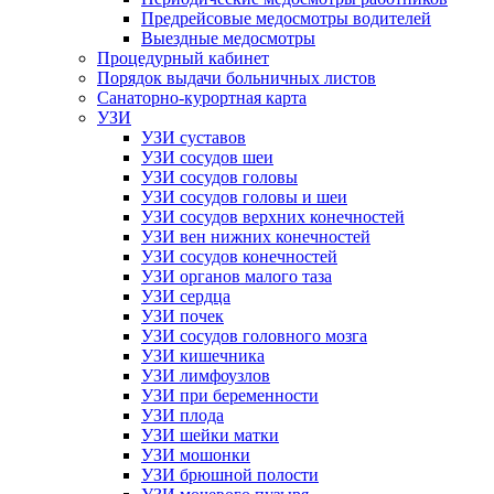
Предрейсовые медосмотры водителей
Выездные медосмотры
Процедурный кабинет
Порядок выдачи больничных листов
Санаторно-курортная карта
УЗИ
УЗИ суставов
УЗИ сосудов шеи
УЗИ сосудов головы
УЗИ сосудов головы и шеи
УЗИ сосудов верхних конечностей
УЗИ вен нижних конечностей
УЗИ сосудов конечностей
УЗИ органов малого таза
УЗИ сердца
УЗИ почек
УЗИ сосудов головного мозга
УЗИ кишечника
УЗИ лимфоузлов
УЗИ при беременности
УЗИ плода
УЗИ шейки матки
УЗИ мошонки
УЗИ брюшной полости