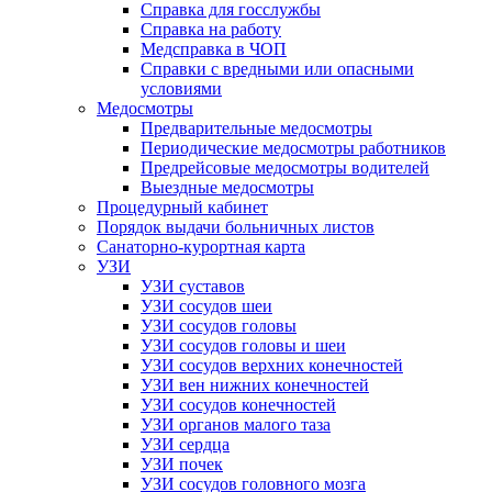
Справка для госслужбы
Справка на работу
Медсправка в ЧОП
Справки с вредными или опасными
условиями
Медосмотры
Предварительные медосмотры
Периодические медосмотры работников
Предрейсовые медосмотры водителей
Выездные медосмотры
Процедурный кабинет
Порядок выдачи больничных листов
Санаторно-курортная карта
УЗИ
УЗИ суставов
УЗИ сосудов шеи
УЗИ сосудов головы
УЗИ сосудов головы и шеи
УЗИ сосудов верхних конечностей
УЗИ вен нижних конечностей
УЗИ сосудов конечностей
УЗИ органов малого таза
УЗИ сердца
УЗИ почек
УЗИ сосудов головного мозга