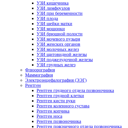
УЗИ кишечника
УЗИ лимфоузлов
УЗИ при беременности
УЗИ плода
УЗИ шейки матки
УЗИ мошонки
УЗИ брюшной полости
УЗИ мочевого пузыря
УЗИ женских органов
УЗИ молочных желез
УЗИ щитовидной железы
УЗИ поджелудочной железы
УЗИ грудных желез
Флюорография
Маммография
Электроэнцефалография (ЭЭГ)
Рентген
Рентген грудного отдела позвоночника
Рентген грудной клетки
Рентген кисти руки
Рентген коленного сустава
Рентген копчика
Рентген носа
Рентген позвоночника
Рентген поясничного отдела позвоночника