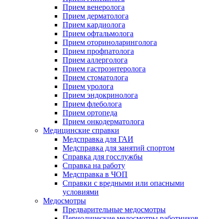
Прием венеролога
Прием дерматолога
Прием кардиолога
Прием офтальмолога
Прием оториноларинголога
Прием профпатолога
Прием аллерголога
Прием гастроэнтеролога
Прием стоматолога
Прием уролога
Прием эндокринолога
Прием флеболога
Прием ортопеда
Прием онкодерматолога
Медицинские справки
Медсправка для ГАИ
Медсправка для занятий спортом
Справка для госслужбы
Справка на работу
Медсправка в ЧОП
Справки с вредными или опасными
условиями
Медосмотры
Предварительные медосмотры
Периодические медосмотры работников