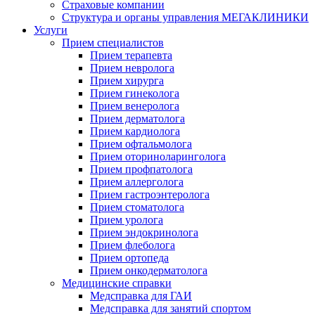
Страховые компании
Структура и органы управления МЕГАКЛИНИКИ
Услуги
Прием специалистов
Прием терапевта
Прием невролога
Прием хирурга
Прием гинеколога
Прием венеролога
Прием дерматолога
Прием кардиолога
Прием офтальмолога
Прием оториноларинголога
Прием профпатолога
Прием аллерголога
Прием гастроэнтеролога
Прием стоматолога
Прием уролога
Прием эндокринолога
Прием флеболога
Прием ортопеда
Прием онкодерматолога
Медицинские справки
Медсправка для ГАИ
Медсправка для занятий спортом