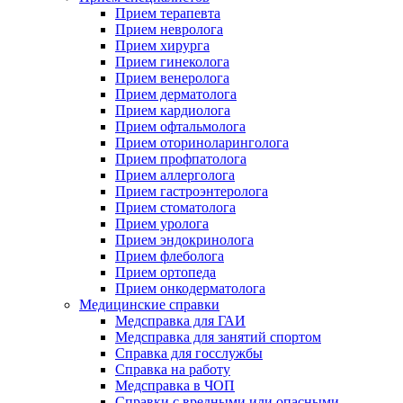
Прием терапевта
Прием невролога
Прием хирурга
Прием гинеколога
Прием венеролога
Прием дерматолога
Прием кардиолога
Прием офтальмолога
Прием оториноларинголога
Прием профпатолога
Прием аллерголога
Прием гастроэнтеролога
Прием стоматолога
Прием уролога
Прием эндокринолога
Прием флеболога
Прием ортопеда
Прием онкодерматолога
Медицинские справки
Медсправка для ГАИ
Медсправка для занятий спортом
Справка для госслужбы
Справка на работу
Медсправка в ЧОП
Справки с вредными или опасными