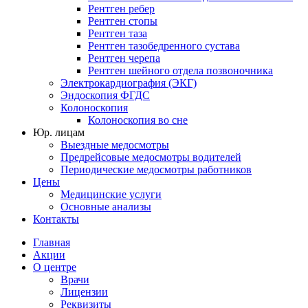
Рентген ребер
Рентген стопы
Рентген таза
Рентген тазобедренного сустава
Рентген черепа
Рентген шейного отдела позвоночника
Электрокардиография (ЭКГ)
Эндоскопия ФГДС
Колоноскопия
Колоноскопия во сне
Юр. лицам
Выездные медосмотры
Предрейсовые медосмотры водителей
Периодические медосмотры работников
Цены
Медицинские услуги
Основные анализы
Контакты
Главная
Акции
О центре
Врачи
Лицензии
Реквизиты