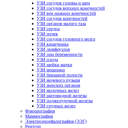
УЗИ сосудов головы и шеи
УЗИ сосудов верхних конечностей
УЗИ вен нижних конечностей
УЗИ сосудов конечностей
УЗИ органов малого таза
УЗИ сердца
УЗИ почек
УЗИ сосудов головного мозга
УЗИ кишечника
УЗИ лимфоузлов
УЗИ при беременности
УЗИ плода
УЗИ шейки матки
УЗИ мошонки
УЗИ брюшной полости
УЗИ мочевого пузыря
УЗИ женских органов
УЗИ молочных желез
УЗИ щитовидной железы
УЗИ поджелудочной железы
УЗИ грудных желез
Флюорография
Маммография
Электроэнцефалография (ЭЭГ)
Рентген