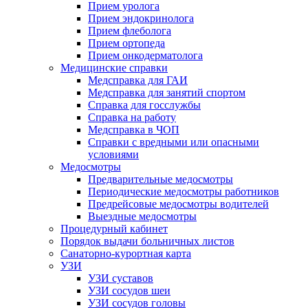
Прием уролога
Прием эндокринолога
Прием флеболога
Прием ортопеда
Прием онкодерматолога
Медицинские справки
Медсправка для ГАИ
Медсправка для занятий спортом
Справка для госслужбы
Справка на работу
Медсправка в ЧОП
Справки с вредными или опасными
условиями
Медосмотры
Предварительные медосмотры
Периодические медосмотры работников
Предрейсовые медосмотры водителей
Выездные медосмотры
Процедурный кабинет
Порядок выдачи больничных листов
Санаторно-курортная карта
УЗИ
УЗИ суставов
УЗИ сосудов шеи
УЗИ сосудов головы