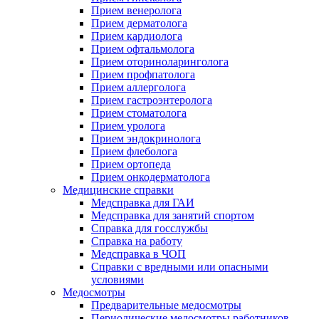
Прием венеролога
Прием дерматолога
Прием кардиолога
Прием офтальмолога
Прием оториноларинголога
Прием профпатолога
Прием аллерголога
Прием гастроэнтеролога
Прием стоматолога
Прием уролога
Прием эндокринолога
Прием флеболога
Прием ортопеда
Прием онкодерматолога
Медицинские справки
Медсправка для ГАИ
Медсправка для занятий спортом
Справка для госслужбы
Справка на работу
Медсправка в ЧОП
Справки с вредными или опасными
условиями
Медосмотры
Предварительные медосмотры
Периодические медосмотры работников