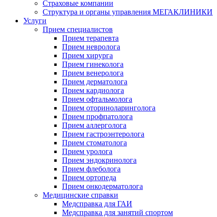
Страховые компании
Структура и органы управления МЕГАКЛИНИКИ
Услуги
Прием специалистов
Прием терапевта
Прием невролога
Прием хирурга
Прием гинеколога
Прием венеролога
Прием дерматолога
Прием кардиолога
Прием офтальмолога
Прием оториноларинголога
Прием профпатолога
Прием аллерголога
Прием гастроэнтеролога
Прием стоматолога
Прием уролога
Прием эндокринолога
Прием флеболога
Прием ортопеда
Прием онкодерматолога
Медицинские справки
Медсправка для ГАИ
Медсправка для занятий спортом