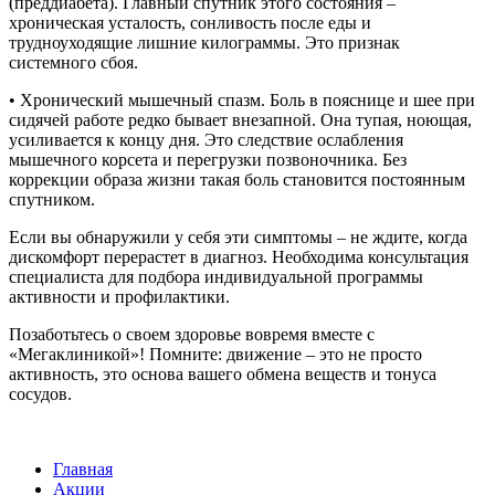
(преддиабета). Главный спутник этого состояния –
хроническая усталость, сонливость после еды и
трудноуходящие лишние килограммы. Это признак
системного сбоя.
• Хронический мышечный спазм. Боль в пояснице и шее при
сидячей работе редко бывает внезапной. Она тупая, ноющая,
усиливается к концу дня. Это следствие ослабления
мышечного корсета и перегрузки позвоночника. Без
коррекции образа жизни такая боль становится постоянным
спутником.
Если вы обнаружили у себя эти симптомы – не ждите, когда
дискомфорт перерастет в диагноз. Необходима консультация
специалиста для подбора индивидуальной программы
активности и профилактики.
Позаботьтесь о своем здоровье вовремя вместе с
«Мегаклиникой»! Помните: движение – это не просто
активность, это основа вашего обмена веществ и тонуса
сосудов.
Главная
Акции