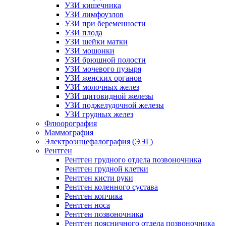
УЗИ кишечника
УЗИ лимфоузлов
УЗИ при беременности
УЗИ плода
УЗИ шейки матки
УЗИ мошонки
УЗИ брюшной полости
УЗИ мочевого пузыря
УЗИ женских органов
УЗИ молочных желез
УЗИ щитовидной железы
УЗИ поджелудочной железы
УЗИ грудных желез
Флюорография
Маммография
Электроэнцефалография (ЭЭГ)
Рентген
Рентген грудного отдела позвоночника
Рентген грудной клетки
Рентген кисти руки
Рентген коленного сустава
Рентген копчика
Рентген носа
Рентген позвоночника
Рентген поясничного отдела позвоночника