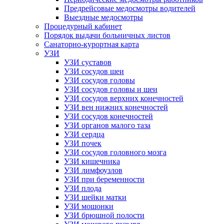
Предрейсовые медосмотры водителей
Выездные медосмотры
Процедурный кабинет
Порядок выдачи больничных листов
Санаторно-курортная карта
УЗИ
УЗИ суставов
УЗИ сосудов шеи
УЗИ сосудов головы
УЗИ сосудов головы и шеи
УЗИ сосудов верхних конечностей
УЗИ вен нижних конечностей
УЗИ сосудов конечностей
УЗИ органов малого таза
УЗИ сердца
УЗИ почек
УЗИ сосудов головного мозга
УЗИ кишечника
УЗИ лимфоузлов
УЗИ при беременности
УЗИ плода
УЗИ шейки матки
УЗИ мошонки
УЗИ брюшной полости