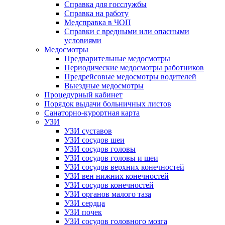
Справка для госслужбы
Справка на работу
Медсправка в ЧОП
Справки с вредными или опасными
условиями
Медосмотры
Предварительные медосмотры
Периодические медосмотры работников
Предрейсовые медосмотры водителей
Выездные медосмотры
Процедурный кабинет
Порядок выдачи больничных листов
Санаторно-курортная карта
УЗИ
УЗИ суставов
УЗИ сосудов шеи
УЗИ сосудов головы
УЗИ сосудов головы и шеи
УЗИ сосудов верхних конечностей
УЗИ вен нижних конечностей
УЗИ сосудов конечностей
УЗИ органов малого таза
УЗИ сердца
УЗИ почек
УЗИ сосудов головного мозга