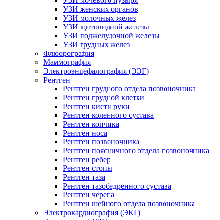
УЗИ мочевого пузыря
УЗИ женских органов
УЗИ молочных желез
УЗИ щитовидной железы
УЗИ поджелудочной железы
УЗИ грудных желез
Флюорография
Маммография
Электроэнцефалография (ЭЭГ)
Рентген
Рентген грудного отдела позвоночника
Рентген грудной клетки
Рентген кисти руки
Рентген коленного сустава
Рентген копчика
Рентген носа
Рентген позвоночника
Рентген поясничного отдела позвоночника
Рентген ребер
Рентген стопы
Рентген таза
Рентген тазобедренного сустава
Рентген черепа
Рентген шейного отдела позвоночника
Электрокардиография (ЭКГ)