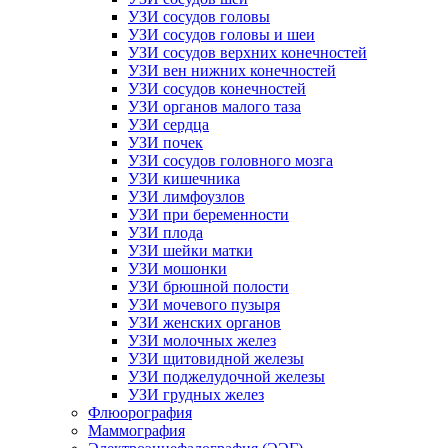
УЗИ сосудов головы
УЗИ сосудов головы и шеи
УЗИ сосудов верхних конечностей
УЗИ вен нижних конечностей
УЗИ сосудов конечностей
УЗИ органов малого таза
УЗИ сердца
УЗИ почек
УЗИ сосудов головного мозга
УЗИ кишечника
УЗИ лимфоузлов
УЗИ при беременности
УЗИ плода
УЗИ шейки матки
УЗИ мошонки
УЗИ брюшной полости
УЗИ мочевого пузыря
УЗИ женских органов
УЗИ молочных желез
УЗИ щитовидной железы
УЗИ поджелудочной железы
УЗИ грудных желез
Флюорография
Маммография