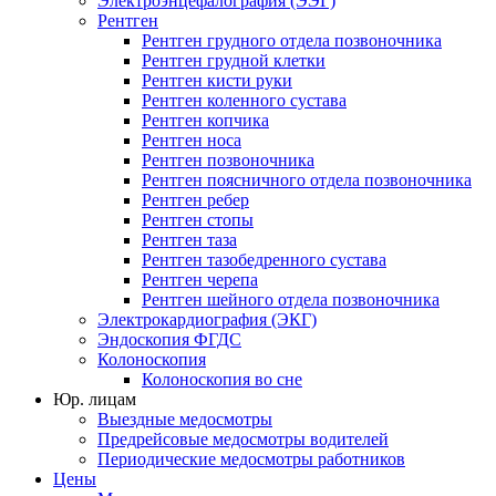
Электроэнцефалография (ЭЭГ)
Рентген
Рентген грудного отдела позвоночника
Рентген грудной клетки
Рентген кисти руки
Рентген коленного сустава
Рентген копчика
Рентген носа
Рентген позвоночника
Рентген поясничного отдела позвоночника
Рентген ребер
Рентген стопы
Рентген таза
Рентген тазобедренного сустава
Рентген черепа
Рентген шейного отдела позвоночника
Электрокардиография (ЭКГ)
Эндоскопия ФГДС
Колоноскопия
Колоноскопия во сне
Юр. лицам
Выездные медосмотры
Предрейсовые медосмотры водителей
Периодические медосмотры работников
Цены