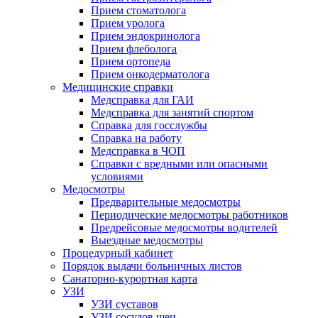
Прием стоматолога
Прием уролога
Прием эндокринолога
Прием флеболога
Прием ортопеда
Прием онкодерматолога
Медицинские справки
Медсправка для ГАИ
Медсправка для занятий спортом
Справка для госслужбы
Справка на работу
Медсправка в ЧОП
Справки с вредными или опасными
условиями
Медосмотры
Предварительные медосмотры
Периодические медосмотры работников
Предрейсовые медосмотры водителей
Выездные медосмотры
Процедурный кабинет
Порядок выдачи больничных листов
Санаторно-курортная карта
УЗИ
УЗИ суставов
УЗИ сосудов шеи