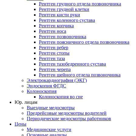
Рентген грудного отдела позвоночника
Рентген грудной клетки
Рентген кисти руки
Рентген коленного сустава
Рентген копчика
Рентген носа
Рентген позвоночника
Рентген поясничного отдела позвоночника
Рентген ребер
Рентген стопы
Рентген таза
Рентген тазобедренного сустава
Рентген черепа
Рентген шейного отдела позвоночника
Электрокардиография (ЭКГ)
Эндоскопия ФГДС
Колоноскопия
Колоноскопия во сне
Юр. лицам
Выездные медосмотры
Предрейсовые медосмотры водителей
Периодические медосмотры работников
Цены
Медицинские услуги
Основные анализы